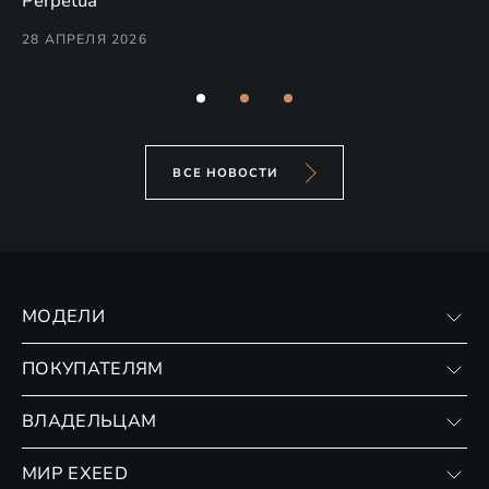
Perpetua
Co
28 АПРЕЛЯ 2026
24
ВСЕ НОВОСТИ
МОДЕЛИ
VX
ПОКУПАТЕЛЯМ
RX
Записаться на тест-драйв
ВЛАДЕЛЬЦАМ
Финансовые программы
Личный кабинет
МИР EXEED
Страхование