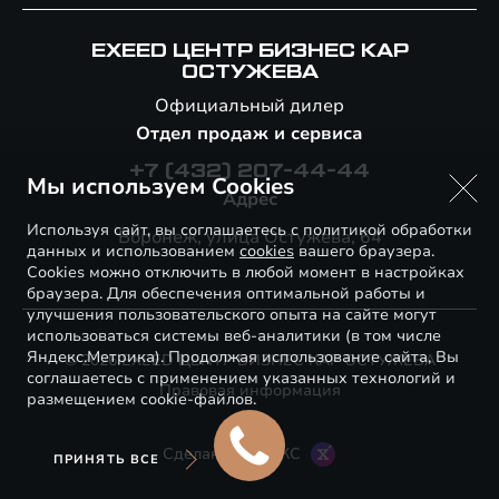
EXEED ЦЕНТР БИЗНЕС КАР
ОСТУЖЕВА
Официальный дилер
Отдел продаж и сервиса
+7 (432) 207-44-44
Мы используем Cookies
Адрес
Используя сайт, вы соглашаетесь с политикой обработки
Воронеж, улица Остужева, 64
данных и использованием
cookies
вашего браузера.
Cookies можно отключить в любой момент в настройках
браузера. Для обеспечения оптимальной работы и
улучшения пользовательского опыта на сайте могут
использоваться системы веб-аналитики (в том числе
Яндекс.Метрика). Продолжая использование сайта, Вы
© 2026 EXEED ЦЕНТР БИЗНЕС КАР ОСТУЖЕВА
соглашаетесь с применением указанных технологий и
Правовая информация
размещением cookie-файлов.
Сделано в ПЕРКС
ПРИНЯТЬ ВСЕ