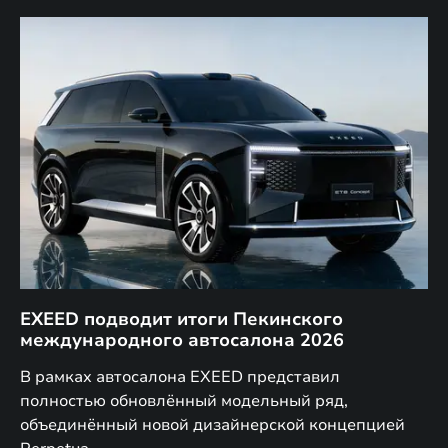
EXEED подводит итоги Пекинского
Д
международного автосалона 2026
E
в
а,
В рамках автосалона EXEED представил
EX
полностью обновлённый модельный ряд,
по
объединённый новой дизайнерской концепцией
(н