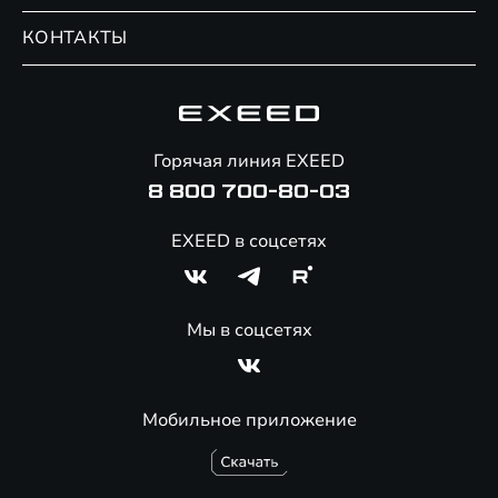
Записаться на сервис
Обмен / Trade-in
Новости и события
КОНТАКТЫ
Сервис
Специальные предложения
Технологии EXEED
Гарантия EXEED
Корпоративным клиентам
Знаковые клиенты EXEED
Помощь на дорогах
Онлайн-магазин аксессуаров
Горячая линия EXEED
8 800 700-80-03
EXEED в соцсетях
Мы в соцсетях
Мобильное приложение