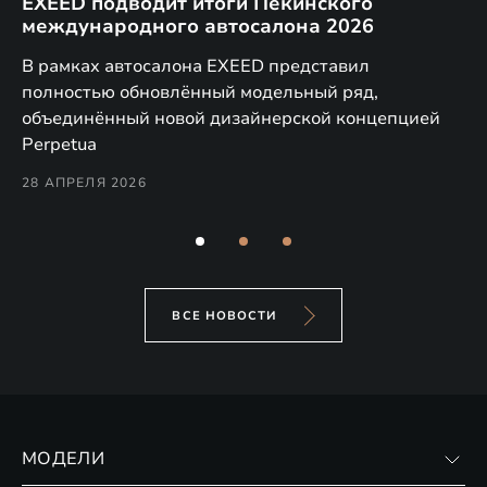
EXEED подводит итоги Пекинского
Д
международного автосалона 2026
E
в
а,
В рамках автосалона EXEED представил
EX
полностью обновлённый модельный ряд,
по
объединённый новой дизайнерской концепцией
(н
Perpetua
Co
28 АПРЕЛЯ 2026
24
ВСЕ НОВОСТИ
МОДЕЛИ