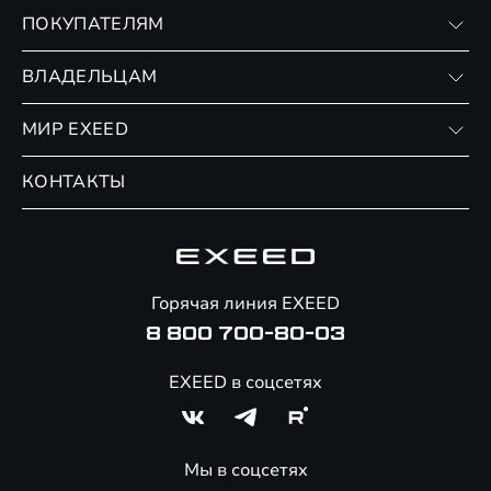
VX
ПОКУПАТЕЛЯМ
RX
Записаться на тест-драйв
ВЛАДЕЛЬЦАМ
Финансовые программы
Личный кабинет
МИР EXEED
Страхование
Записаться на сервис
Обмен / Trade-in
Новости и события
КОНТАКТЫ
Сервис
Специальные предложения
Технологии EXEED
Гарантия EXEED
Корпоративным клиентам
Знаковые клиенты EXEED
Помощь на дорогах
Онлайн-магазин аксессуаров
Горячая линия EXEED
8 800 700-80-03
EXEED в соцсетях
Мы в соцсетях