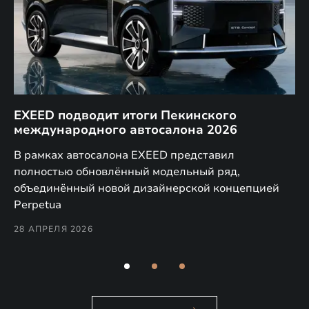
EXEED подводит итоги Пекинского
Д
международного автосалона 2026
E
в
а,
В рамках автосалона EXEED представил
EX
полностью обновлённый модельный ряд,
по
объединённый новой дизайнерской концепцией
(н
Perpetua
Co
28 АПРЕЛЯ 2026
24