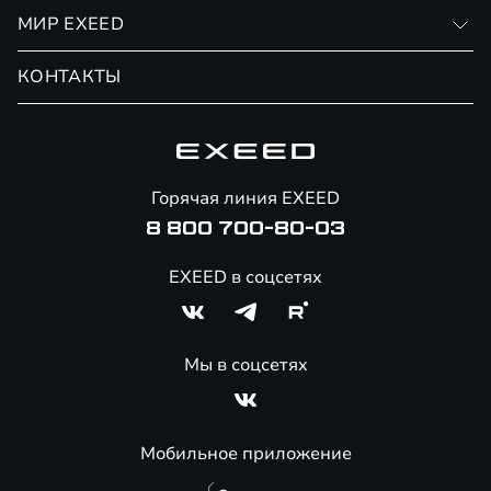
Личный кабинет
МИР EXEED
Страхование
Записаться на сервис
Обмен / Trade-in
Новости и события
КОНТАКТЫ
Сервис
Специальные предложения
Технологии EXEED
Гарантия EXEED
Корпоративным клиентам
Знаковые клиенты EXEED
Помощь на дорогах
Онлайн-магазин аксессуаров
Горячая линия EXEED
8 800 700-80-03
EXEED в соцсетях
Мы в соцсетях
Мобильное приложение