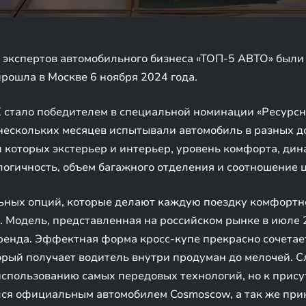
экспертов автомобильного бизнеса «ТОП-5 АВТО» были
рошла в Москве 6 ноября 2024 года.
 стало победителем в специальной номинации «Ресурсн
нескольких месяцев испытывали автомобиль в разных 
 которых экстерьер и интерьер, уровень комфорта, дин
логичность, объем багажного отделения и соотношение ц
ых опций, которые делают каждую поездку комфортной 
. Модель, представленная на российском рынке в июле 2
ренда. Эффектная форма кросс-купе прекрасно сочетае
орый получает водитель внутри продуман до мелочей. С
 использованию самых передовых технологий, но к прис
ся официальным автомобилем Cosmoscow, а так же прин