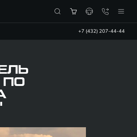
+7 (432) 207-44-44
ТЕЛЬ
 ПО
А
"