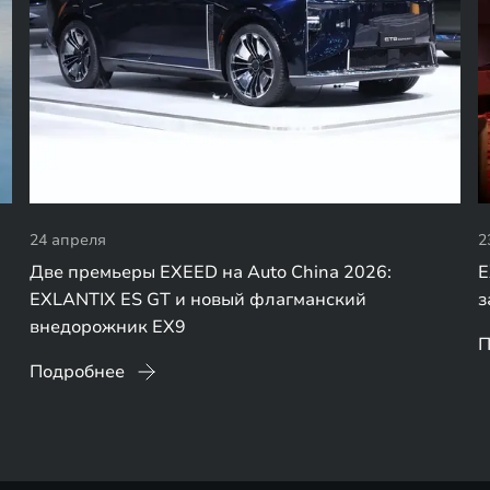
24 апреля
2
Две премьеры EXEED на Auto China 2026:
E
EXLANTIX ES GT и новый флагманский
з
внедорожник EX9
П
Подробнее