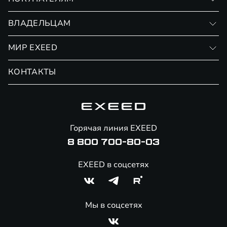
RX
Записаться на тест-драйв
ВЛАДЕЛЬЦАМ
Финансовые программы
Личный кабинет
МИР EXEED
Страхование
Записаться на сервис
Обмен / Trade-in
Новости и события
КОНТАКТЫ
Сервис
Специальные предложения
Технологии EXEED
Гарантия EXEED
Корпоративным клиентам
Знаковые клиенты EXEED
Помощь на дорогах
Онлайн-магазин аксессуаров
Горячая линия EXEED
8 800 700-80-03
EXEED в соцсетях
Мы в соцсетях