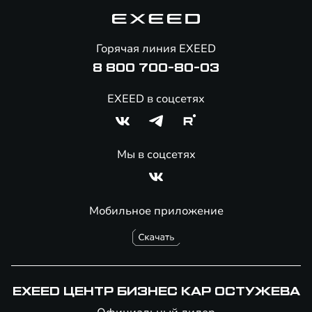
Корпоративным клиентам
Знаковые клиенты EXEED
Помощь на дорогах
Онлайн-магазин аксессуаров
Горячая линия EXEED
8 800 700-80-03
EXEED в соцсетях
Мы в соцсетях
Мобильное приложение
EXEED ЦЕНТР БИЗНЕС КАР ОСТУЖЕВА