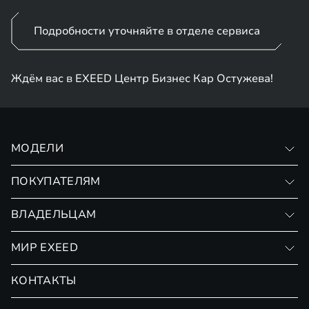
Подробности уточняйте в отделе сервиса
Ждём вас в EXEED Центр Бизнес Кар Остужева!
МОДЕЛИ
VX
ПОКУПАТЕЛЯМ
RX
Записаться на тест-драйв
ВЛАДЕЛЬЦАМ
Финансовые программы
Личный кабинет
МИР EXEED
Страхование
Записаться на сервис
Обмен / Trade-in
Новости и события
КОНТАКТЫ
Сервис
Специальные предложения
Технологии EXEED
Гарантия EXEED